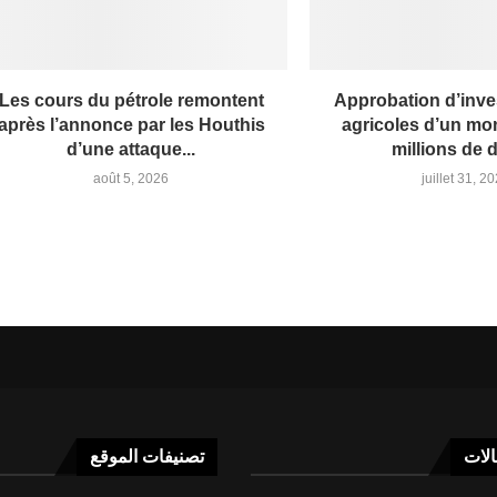
Les cours du pétrole remontent
Approbation d’inv
après l’annonce par les Houthis
agricoles d’un mon
d’une attaque...
millions de 
août 5, 2026
juillet 31, 2
الات
تصنيفات الموقع