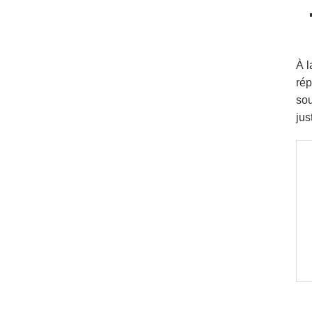
À l
rép
sou
jus