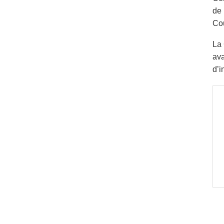
de 
Cou
La 
ava
d’i