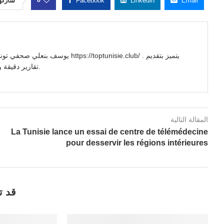
شاركه
Facebook
Linkedin
Email
//toptunisie.club/ . يتميز بتقديم
تقارير دقيقة وتحليلات معمقة للأحداث السياسية والاجتماعية والاقتصادية.
المقالة التالية
La Tunisie lance un essai de centre de télémédecine
pour desservir les régions intérieures
قد ت