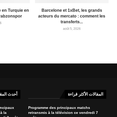
 en Turquie en
Barcelone et 1xBet, les grands
Trabzonspor
acteurs du mercato : comment les
transferts...
26
août 5, 2026
المقالات الأكثر قراءة
أحدث المق
incipaux
Programme des principaux matchs
à la
retransmis à la télévision ce vendredi 7