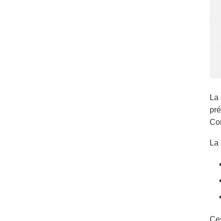
La 
pré
Con
La 
Ces