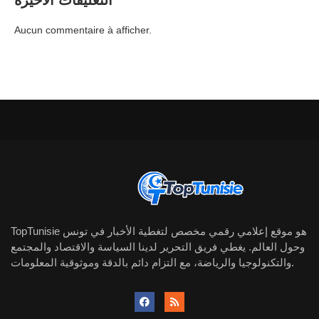
Aucun commentaire à afficher.
TopTunisie هو موقع إعلامي رقمي مخصص لتغطية الأخبار في تونس
وحول العالم. يغطي فريق التحرير لدينا السياسة والاقتصاد والمجتمع
والتكنولوجيا والرياضة، مع التزام دائم بالدقة وموثوقية المعلومات.