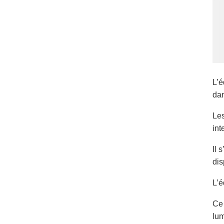
L’é
dan
Les
int
Il 
dis
L’é
Ce 
lum