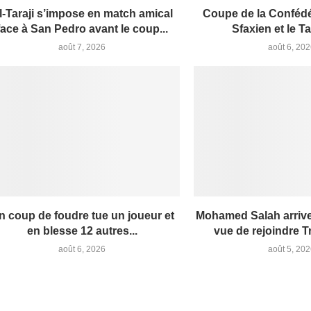
l-Taraji s’impose en match amical
Coupe de la Confédér
face à San Pedro avant le coup...
Sfaxien et le Tar
août 7, 2026
août 6, 20
n coup de foudre tue un joueur et
Mohamed Salah arrive
en blesse 12 autres...
vue de rejoindre 
août 6, 2026
août 5, 20