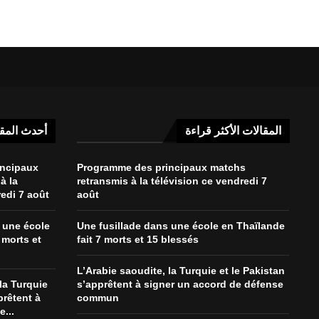
المقالات الأكثر قراءة
أحدث المق
incipaux
Programme des principaux matchs
à la
retransmis à la télévision ce vendredi 7
redi 7 août
août
 une école
Une fusillade dans une école en Thaïlande
 morts et
fait 7 morts et 15 blessés
L’Arabie saoudite, la Turquie et le Pakistan
la Turquie
s’apprêtent à signer un accord de défense
prêtent à
commun
...