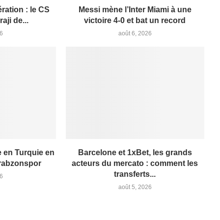
ation : le CS
Messi mène l’Inter Miami à une
aji de...
victoire 4-0 et bat un record
26
août 6, 2026
 en Turquie en
Barcelone et 1xBet, les grands
Trabzonspor
acteurs du mercato : comment les
transferts...
26
août 5, 2026