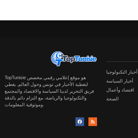
أخبار التكنولوجيا
TopTunisie هو موقع إعلامي رقمي مخصص
أخبار السياسة
لتغطية الأخبار في تونس وحول العالم. يغطي
اقتصاد وأعمال
فريق التحرير لدينا السياسة والاقتصاد والمجتمع
والتكنولوجيا والرياضة، مع التزام دائم بالدقة
الصحة
وموثوقية المعلومات.