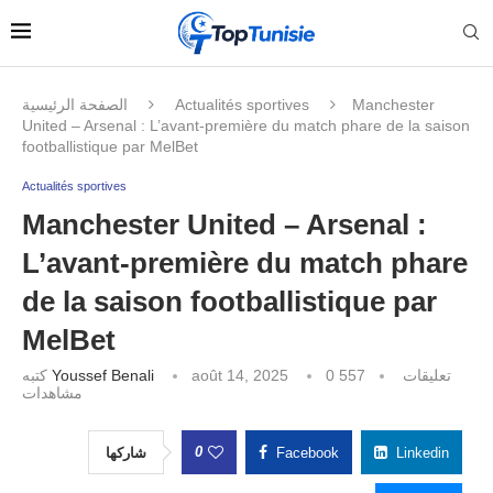
الصفحة الرئيسية
Actualités sportives
Manchester
United – Arsenal : L’avant-première du match phare de la saison
footballistique par MelBet
Actualités sportives
Manchester United – Arsenal :
L’avant-première du match phare
de la saison footballistique par
MelBet
كتبه
Youssef Benali
août 14, 2025
557
0 تعليقات
مشاهدات
0
شاركها
Facebook
Linkedin