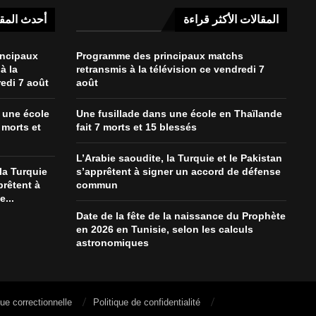
المقالات الأكثر قراءة
أحدث المق
incipaux
Programme des principaux matchs
à la
retransmis à la télévision ce vendredi 7
redi 7 août
août
 une école
Une fusillade dans une école en Thaïlande
 morts et
fait 7 morts et 15 blessés
L’Arabie saoudite, la Turquie et le Pakistan
la Turquie
s’apprêtent à signer un accord de défense
prêtent à
commun
...
Date de la fête de la naissance du Prophète
en 2026 en Tunisie, selon les calculs
astronomiques
que correctionnelle
Politique de confidentialité