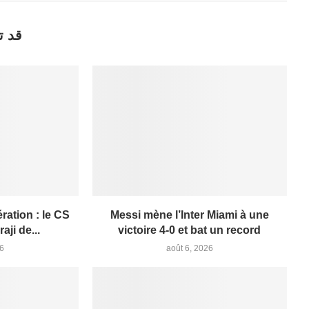
قد ت
ation : le CS
Messi mène l’Inter Miami à une
aji de...
victoire 4-0 et bat un record
26
août 6, 2026