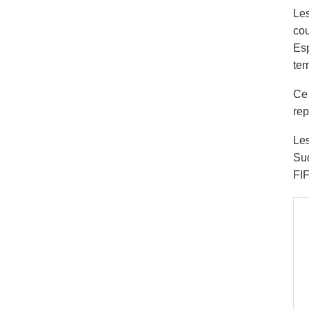
Les
cou
Esp
ter
Ce 
rep
Les
Sud
FIF