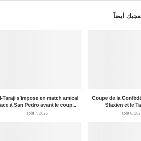
عجبك أيضاً
l-Taraji s’impose en match amical
Coupe de la Confédér
face à San Pedro avant le coup...
Sfaxien et le Tar
août 7, 2026
août 6, 20