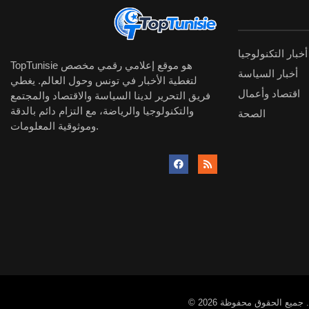
أخبار التكنولوجيا
TopTunisie هو موقع إعلامي رقمي مخصص
أخبار السياسة
لتغطية الأخبار في تونس وحول العالم. يغطي
اقتصاد وأعمال
فريق التحرير لدينا السياسة والاقتصاد والمجتمع
والتكنولوجيا والرياضة، مع التزام دائم بالدقة
الصحة
وموثوقية المعلومات.