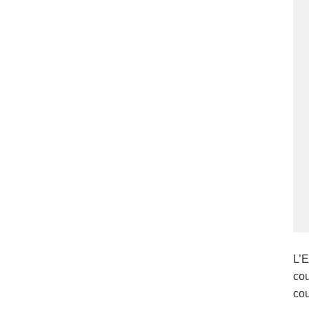
L’E
cou
cou