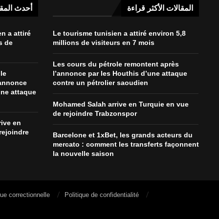
المقالات الأكثر قراءة
أحدث المق
n a attiré
Le tourisme tunisien a attiré environ 5,8
s de
millions de visiteurs en 7 mois
Les cours du pétrole remontent après
le
l’annonce par les Houthis d’une attaque
’annonce
contre un pétrolier saoudien
une attaque
Mohamed Salah arrive en Turquie en vue
de rejoindre Trabzonspor
ive en
rejoindre
Barcelone et 1xBet, les grands acteurs du
mercato : comment les transferts façonnent
la nouvelle saison
que correctionnelle
Politique de confidentialité