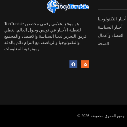
أخبار التكنولوجيا
TopTunisie هو موقع إعلامي رقمي مخصص
أخبار السياسة
لتغطية الأخبار في تونس وحول العالم. يغطي
اقتصاد وأعمال
فريق التحرير لدينا السياسة والاقتصاد والمجتمع
والتكنولوجيا والرياضة، مع التزام دائم بالدقة
الصحة
وموثوقية المعلومات.