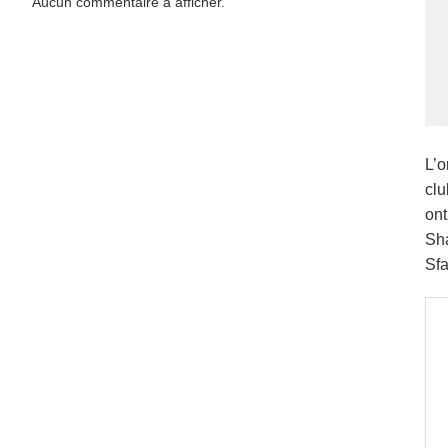
Aucun commentaire à afficher.
L’o
clu
ont
Sha
Sfa