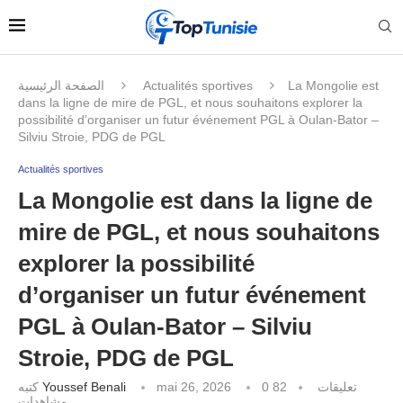
الصفحة الرئيسية
Actualités sportives
La Mongolie est
dans la ligne de mire de PGL, et nous souhaitons explorer la
possibilité d’organiser un futur événement PGL à Oulan-Bator –
Silviu Stroie, PDG de PGL
Actualités sportives
La Mongolie est dans la ligne de
mire de PGL, et nous souhaitons
explorer la possibilité
d’organiser un futur événement
PGL à Oulan-Bator – Silviu
Stroie, PDG de PGL
كتبه
Youssef Benali
mai 26, 2026
82
0 تعليقات
مشاهدات