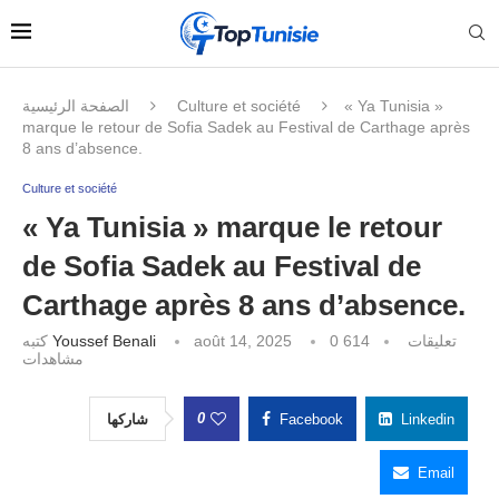
الصفحة الرئيسية
Culture et société
« Ya Tunisia »
marque le retour de Sofia Sadek au Festival de Carthage après
8 ans d’absence.
Culture et société
« Ya Tunisia » marque le retour
de Sofia Sadek au Festival de
Carthage après 8 ans d’absence.
كتبه
Youssef Benali
août 14, 2025
614
0 تعليقات
مشاهدات
0
شاركها
Facebook
Linkedin
Email