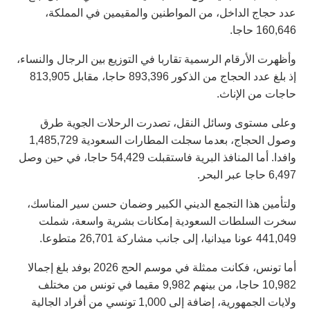
عدد حجاج الداخل، من المواطنين والمقيمين في المملكة،
160,646 حاجا.
وأظهرت الأرقام الرسمية تقاربا في التوزيع بين الرجال والنساء،
إذ بلغ عدد الحجاج من الذكور 893,396 حاجا، مقابل 813,905
حاجات من الإناث.
وعلى مستوى وسائل النقل، تصدرت الرحلات الجوية طرق
وصول الحجاج، بعدما سجلت المطارات السعودية 1,485,729
وافدا. أما المنافذ البرية فاستقبلت 54,429 حاجا، في حين وصل
6,497 حاجا عبر البحر.
ولتأمين هذا التجمع الديني الكبير وضمان حسن سير المناسك،
سخرت السلطات السعودية إمكانات بشرية واسعة، شملت
441,049 عونا ميدانيا، إلى جانب مشاركة 26,701 متطوعا.
أما تونس، فكانت ممثلة في موسم الحج 2026 بوفد بلغ إجمالا
10,982 حاجا، من بينهم 9,982 مقيما في تونس من مختلف
ولايات الجمهورية، إضافة إلى 1,000 تونسي من أفراد الجالية