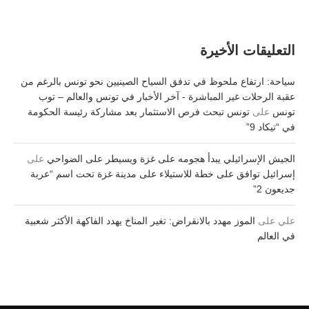
التعليقات الأخيرة
سياحة: ارتفاع ملحوظ في تدفق السياح الصينيين نحو تونس بالرغم من
عقبة الرحلات غير المباشرة - آخر الأخبار في تونس والعالم – توب
تونس
على
تونس تبحث فرص الاستثمار بعد مشاركة رئيسة الحكومة
في “تيكاد 9”
الجيش الإسرائيلي يبدأ هجومه على غزة ويسيطر على الضواحي
على
إسرائيل توافق على خطة للاستيلاء على مدينة غزة تحت اسم “عربة
جديعون 2”
علي
على
الموز مهدد بالانقراض: تغير المناخ يهدد الفاكهة الأكثر شعبية
في العالم