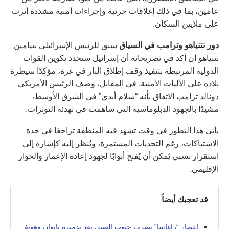
عامين، بما في ذلك إغلاقات جزئية وإجراءات أمنية مشددة أثرت
على ملايين السكان.
دور نتنياهو وترامب في السياق
سبق للرئيس الإسرائيلي بنيامين
نتنياهو أن أكد في تصريحاته أن إسرائيل ستحدد تكوين القوات
الدولية المرتبطة بتنفيذ وقف إطلاق النار في غزة، مؤكدًا سيطرة
بلاده على الآليات الأمنية. في المقابل، وصف الرئيس الأمريكي
دونالد ترامب الاتفاق بأنه “سلام أبدي” في الشرق الأوسط،
مشيدًا بالجهود الدبلوماسية التي ساهمت في تهدئة التوترات.
يأتي هذا التطور في وقت تشهد فيه المنطقة تراجعًا في حدة
الاشتباكات، رغم التحديات المستمرة، ويُنظر إليه كإشارة إلى
استقرار نسبي يُمكن أن يُفتح أبوابًا لجهود إعادة الإعمار والحوار
الإقليمي.
قد تعجبك أيضاً
إعصار “راغاسا” يضرب جنوب الصين بعد تدميره تايوان وهونغ