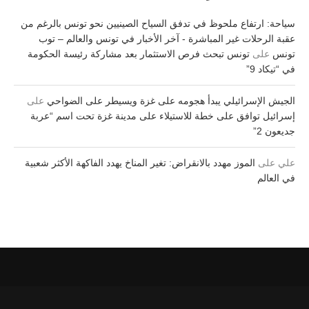
سياحة: ارتفاع ملحوظ في تدفق السياح الصينيين نحو تونس بالرغم من
عقبة الرحلات غير المباشرة - آخر الأخبار في تونس والعالم – توب
تونس
على
تونس تبحث فرص الاستثمار بعد مشاركة رئيسة الحكومة
في “تيكاد 9”
الجيش الإسرائيلي يبدأ هجومه على غزة ويسيطر على الضواحي
على
إسرائيل توافق على خطة للاستيلاء على مدينة غزة تحت اسم “عربة
جديعون 2”
علي
على
الموز مهدد بالانقراض: تغير المناخ يهدد الفاكهة الأكثر شعبية
في العالم