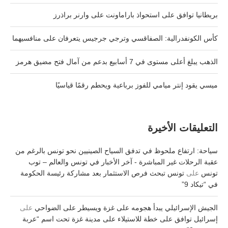
بريطانيا توافق على استحواذ باراماونت على وارنر براذرز
كأس الكونفدرالية: الصفاقسي وترجي جرجيس يتعرفان على منافسيهما
الذهب يبلغ أعلى مستوى في 7 أسابيع بدعم من آمال فتح مضيق هرمز
ميسي يقود إنتر ميامي للفوز برباعية ويحطم رقمًا قياسيًا
التعليقات الأخيرة
سياحة: ارتفاع ملحوظ في تدفق السياح الصينيين نحو تونس بالرغم من
عقبة الرحلات غير المباشرة - آخر الأخبار في تونس والعالم – توب
تونس
على
تونس تبحث فرص الاستثمار بعد مشاركة رئيسة الحكومة
في “تيكاد 9”
الجيش الإسرائيلي يبدأ هجومه على غزة ويسيطر على الضواحي
على
إسرائيل توافق على خطة للاستيلاء على مدينة غزة تحت اسم “عربة