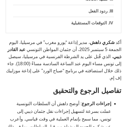
ردود الفعل
التوقعات المستقبلية
أكد
شكري داهش
، مدير إذاعة “يورو مغرب” في مرسيليا، اليوم
الجمعة 5 سبتمبر 2025، أن جثمان المواطن التونسي
عبد القادر
ذيبي
، الذي قُتل على يد الشرطة الفرنسية في مرسيليا، سيصل
إلى تونس مساء اليوم عند الساعة السادسة مساءً (18:00). جاء
ذلك خلال استضافته في برنامج “صباح الورد” على إذاعة موزاييك
إف إم.
تفاصيل الرجوع والتحقيق
إجراءات الرجوع
: أوضح داهش أن السلطات التونسية
عملت بسرعة لتسهيل إجراءات نقل جثمان ذيبي إلى
تونس، مما سمح بإتمام العملية في وقت قياسي. وأعرب
عن شكره للجهود المبذولة من قبل السلطات، بما في ذلك