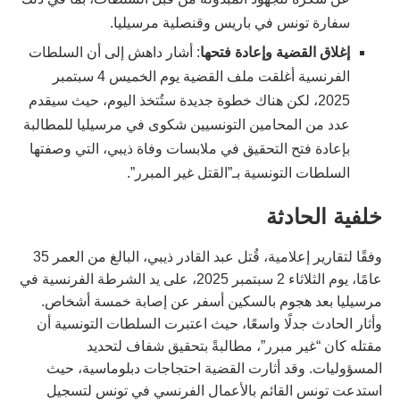
سفارة تونس في باريس وقنصلية مرسيليا.
إغلاق القضية وإعادة فتحها
: أشار داهش إلى أن السلطات
الفرنسية أغلقت ملف القضية يوم الخميس 4 سبتمبر
2025، لكن هناك خطوة جديدة ستُتخذ اليوم، حيث سيقدم
عدد من المحامين التونسيين شكوى في مرسيليا للمطالبة
بإعادة فتح التحقيق في ملابسات وفاة ذيبي، التي وصفتها
السلطات التونسية بـ”القتل غير المبرر”.
خلفية الحادثة
وفقًا لتقارير إعلامية، قُتل عبد القادر ذيبي، البالغ من العمر 35
عامًا، يوم الثلاثاء 2 سبتمبر 2025، على يد الشرطة الفرنسية في
مرسيليا بعد هجوم بالسكين أسفر عن إصابة خمسة أشخاص.
وأثار الحادث جدلًا واسعًا، حيث اعتبرت السلطات التونسية أن
مقتله كان “غير مبرر”، مطالبةً بتحقيق شفاف لتحديد
المسؤوليات. وقد أثارت القضية احتجاجات دبلوماسية، حيث
استدعت تونس القائم بالأعمال الفرنسي في تونس لتسجيل