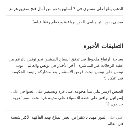
الذهب يبلغ أعلى مستوى في 7 أسابيع بدعم من آمال فتح مضيق هرمز
ميسي يقود إنتر ميامي للفوز برباعية ويحطم رقمًا قياسيًا
التعليقات الأخيرة
سياحة: ارتفاع ملحوظ في تدفق السياح الصينيين نحو تونس بالرغم من
عقبة الرحلات غير المباشرة - آخر الأخبار في تونس والعالم – توب
تونس
على
تونس تبحث فرص الاستثمار بعد مشاركة رئيسة الحكومة
في “تيكاد 9”
الجيش الإسرائيلي يبدأ هجومه على غزة ويسيطر على الضواحي
على
إسرائيل توافق على خطة للاستيلاء على مدينة غزة تحت اسم “عربة
جديعون 2”
علي
على
الموز مهدد بالانقراض: تغير المناخ يهدد الفاكهة الأكثر شعبية
في العالم