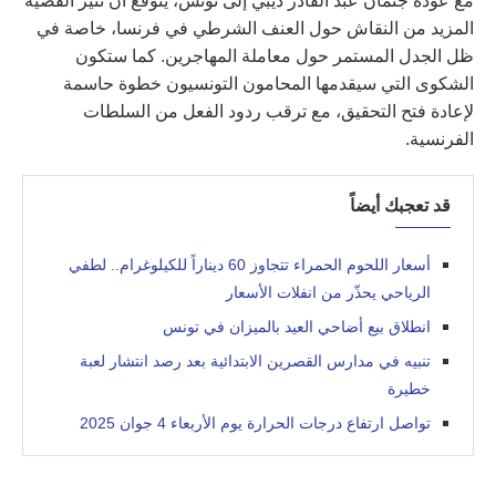
مع عودة جثمان عبد القادر ذيبي إلى تونس، يتوقع أن تثير القضية
المزيد من النقاش حول العنف الشرطي في فرنسا، خاصة في
ظل الجدل المستمر حول معاملة المهاجرين. كما ستكون
الشكوى التي سيقدمها المحامون التونسيون خطوة حاسمة
لإعادة فتح التحقيق، مع ترقب ردود الفعل من السلطات
الفرنسية.
قد تعجبك أيضاً
أسعار اللحوم الحمراء تتجاوز 60 ديناراً للكيلوغرام.. لطفي
الرياحي يحذّر من انفلات الأسعار
انطلاق بيع أضاحي العيد بالميزان في تونس
تنبيه في مدارس القصرين الابتدائية بعد رصد انتشار لعبة
خطيرة
تواصل ارتفاع درجات الحرارة يوم الأربعاء 4 جوان 2025