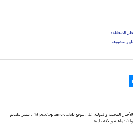
تظر المنطقة؟
طيار مشبوهة
يوسف بنعلي صحفي تونسي يقدم تغطية شاملة للأخبار المحلية والدولية على موقع https://toptunisie.club/ . يتميز بتقديم
لاجتماعية والاقتصادية.