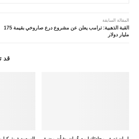
المقالة السابقة
القبة الذهبية: ترامب يعلن عن مشروع درع صاروخي بقيمة 175
مليار دولار
قد ت
إيران تصف محادثاتها مع عُمان بشأن مضيق
السعودية وتركيا و