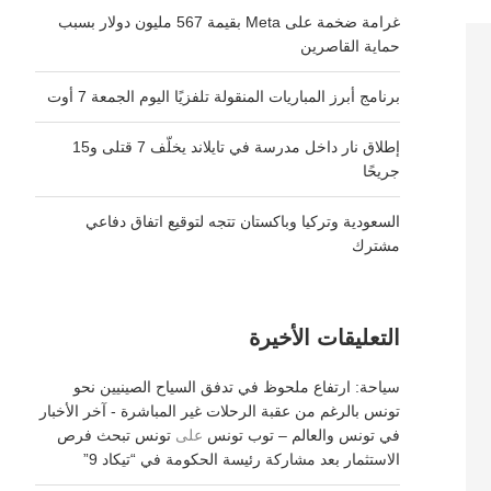
غرامة ضخمة على Meta بقيمة 567 مليون دولار بسبب
حماية القاصرين
برنامج أبرز المباريات المنقولة تلفزيًا اليوم الجمعة 7 أوت
إطلاق نار داخل مدرسة في تايلاند يخلّف 7 قتلى و15
جريحًا
السعودية وتركيا وباكستان تتجه لتوقيع اتفاق دفاعي
مشترك
التعليقات الأخيرة
سياحة: ارتفاع ملحوظ في تدفق السياح الصينيين نحو
تونس بالرغم من عقبة الرحلات غير المباشرة - آخر الأخبار
في تونس والعالم – توب تونس
على
تونس تبحث فرص
الاستثمار بعد مشاركة رئيسة الحكومة في “تيكاد 9”