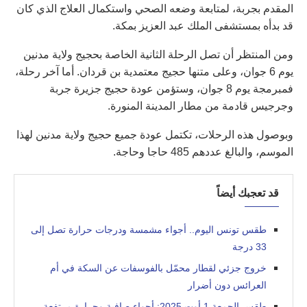
المقدم بجربة، لمتابعة وضعه الصحي واستكمال العلاج الذي كان
قد بدأه بمستشفى الملك عبد العزيز بمكة.
ومن المنتظر أن تصل الرحلة الثانية الخاصة بحجيج ولاية مدنين
يوم 6 جوان، وعلى متنها حجيج معتمدية بن قردان. أما آخر رحلة،
فمبرمجة يوم 8 جوان، وستؤمن عودة حجيج جزيرة جربة
وجرجيس قادمة من مطار المدينة المنورة.
وبوصول هذه الرحلات، تكتمل عودة جميع حجيج ولاية مدنين لهذا
الموسم، والبالغ عددهم 485 حاجا وحاجة.
قد تعجبك أيضاً
طقس تونس اليوم.. أجواء مشمسة ودرجات حرارة تصل إلى
33 درجة
خروج جزئي لقطار محمّل بالفوسفات عن السكة في أم
العرائس دون أضرار
طقس الجمعة 1 أوت 2025: أجواء صافية وحرارة مرتفعة