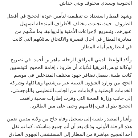
الجنوبية وسيدي مخلوف وبني خداش.
وشهد المطار استعدادات تنظيمية لتأمين عودة الحجيج في أفضل
الظروف، حيث تجندت مختلف الأطراف المتدخلة لتسهيل
عبورهم، وتسريع الإجراءات الأمنية والديوانية، بما مكّنهم من
مغادرة المطار في آجال قصيرة والالتحاق بعائلاتهم التي كانت
في انتظارهم أمام المطار.
وأكد الواعظ الديني المرافق للرحلة، ماهر بن أحمد، في تصريح
لوكالة تونس إفريقيا للأنباء، أن ظروف إقامة الحجيج التونسيين
كانت طيبة، بفضل تضافر جهود مختلف المتدخلين في موسم
الحج، من وزارة الشؤون الدينية عبر مرشديها وهياكلها، وشركة
الخدمات الوطنية والإقامات من الجانب التنظيمي واللوجستي،
إلى جانب وزارة الصحة التي وفرت إطارات صحية رافقت
الحجيج طوال فترة إقامتهم وحتى على متن الطائرة.
وأشار المصدر نفسه إلى تسجيل وفاة حاج من ولاية مدنين ضمن
هذه الرحلة الأولى، وذلك بعد أن أتم جميع مناسكه. كما تم نقل
أحد الحجيج مباشرة من المطار إلى المستشفى الجهوي الصادق