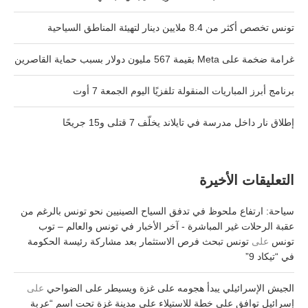
تونس تخصص أكثر من 8.4 ملايين دينار لتهيئة المناطق السياحية
غرامة ضخمة على Meta بقيمة 567 مليون دولار بسبب حماية القاصرين
برنامج أبرز المباريات المنقولة تلفزيًا اليوم الجمعة 7 أوت
إطلاق نار داخل مدرسة في تايلاند يخلّف 7 قتلى و15 جريحًا
التعليقات الأخيرة
سياحة: ارتفاع ملحوظ في تدفق السياح الصينيين نحو تونس بالرغم من
عقبة الرحلات غير المباشرة - آخر الأخبار في تونس والعالم – توب
تونس
على
تونس تبحث فرص الاستثمار بعد مشاركة رئيسة الحكومة
في “تيكاد 9”
الجيش الإسرائيلي يبدأ هجومه على غزة ويسيطر على الضواحي
على
إسرائيل توافق على خطة للاستيلاء على مدينة غزة تحت اسم “عربة