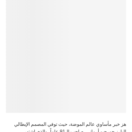
هز خبر مأساوي عالم الموضة، حيث توفي المصمم الإيطالي
البارز جورجيو أرماني، صاحب الـ91 عاماً، والذي اشتهر