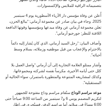
بتصميماته الراقية للملابس والإكسسوارات.
أُعلن عن وفاة مؤسس دار الأزياء الأسطورية يوم 4 سبتمبر
2025. وجاء في بيان صادر عن مجموعة أرماني: “ببالغ الحزن،
تعلن مجموعة أرماني عن وفاة مبدعها ومؤسسها وقوتها الدافعة
اللافتة للنظر: جورجيو أرماني”.
وأضاف البيان: “رحل السيد أرماني، الذي كان يُشار إليه دائماً
بالاحترام والإعجاب من قبل موظفيه وزملائه، بسلام وسط
أحبائه”.
وأشار ممثلو العلامة التجارية إلى أن أرماني “واصل العمل بلا
كلل حتى أيامه الأخيرة، مكرساً نفسه لشركته ومجموعاتها،
وكذلك لمشاريعه المتنوعة والمتطورة باستمرار، سواء الحالية أو
المستقبلية”.
موعد مراسم الوداع
ستُقام مراسم وداع مفتوحة للجمهور
لتكريم المصمم يومي 6 و7 سبتمبر من الساعة 9:00 صباحاً حتى
6:00 مساءً في ميلانو. أما مراسم الدفن فستُجرى في إطار