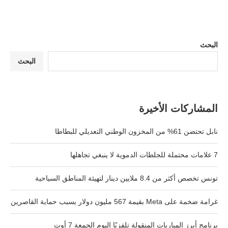
البحث
البحث
المشاركات الأخيرة
نابل تحتضن 61% من المخزون الوطني التعديلي للبطاطا
7 علامات محتملة للجلطات الدموية لا ينبغي تجاهلها
تونس تخصص أكثر من 8.4 ملايين دينار لتهيئة المناطق السياحية
غرامة ضخمة على Meta بقيمة 567 مليون دولار بسبب حماية القاصرين
برنامج أبرز المباريات المنقولة تلفزيًا اليوم الجمعة 7 أوت