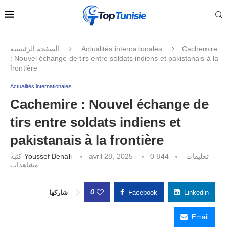
الصفحة الرئيسية
Actualités internationales
Cachemire
: Nouvel échange de tirs entre soldats indiens et pakistanais à la
frontière
Actualités internationales
Cachemire : Nouvel échange de
tirs entre soldats indiens et
pakistanais à la frontière
كتبه
Youssef Benali
avril 28, 2025
844
0 تعليقات
مشاهدات
0
شاركها
Facebook
Linkedin
Email