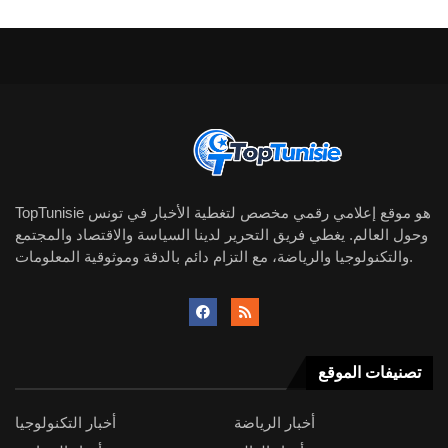
TopTunisie هو موقع إعلامي رقمي مخصص لتغطية الأخبار في تونس
وحول العالم. يغطي فريق التحرير لدينا السياسة والاقتصاد والمجتمع
والتكنولوجيا والرياضة، مع التزام دائم بالدقة وموثوقية المعلومات.
تصنيفات الموقع
أخبار الرياضة
أخبار التكنولوجيا