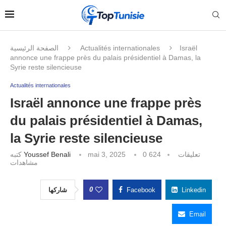
الصفحة الرئيسية
Actualités internationales
Israël
annonce une frappe près du palais présidentiel à Damas, la
Syrie reste silencieuse
Actualités internationales
Israël annonce une frappe près
du palais présidentiel à Damas,
la Syrie reste silencieuse
كتبه
Youssef Benali
mai 3, 2025
624
0 تعليقات
مشاهدات
0
شاركها
Facebook
Linkedin
Email