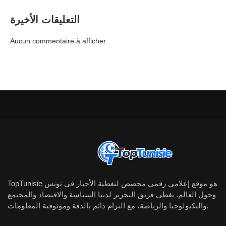
التعليقات الأخيرة
Aucun commentaire à afficher.
TopTunisie هو موقع إعلامي رقمي مخصص لتغطية الأخبار في تونس
وحول العالم. يغطي فريق التحرير لدينا السياسة والاقتصاد والمجتمع
والتكنولوجيا والرياضة، مع التزام دائم بالدقة وموثوقية المعلومات.