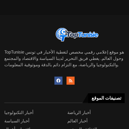
TopTunisie هو موقع إعلامي رقمي مخصص لتغطية الأخبار في تونس
وحول العالم. يغطي فريق التحرير لدينا السياسة والاقتصاد والمجتمع
والتكنولوجيا والرياضة، مع التزام دائم بالدقة وموثوقية المعلومات.
تصنيفات الموقع
أخبار الرياضة
أخبار التكنولوجيا
أخبار العالم
أخبار السياسة