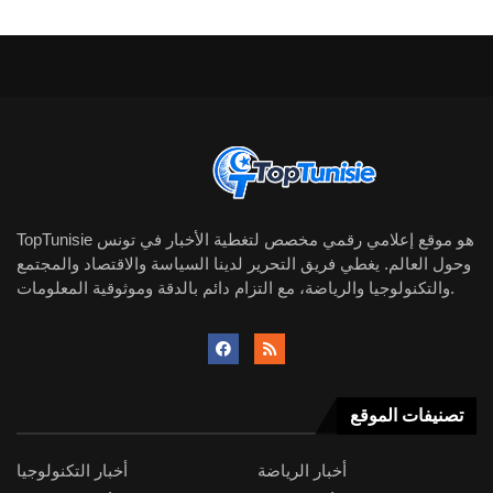
TopTunisie هو موقع إعلامي رقمي مخصص لتغطية الأخبار في تونس
وحول العالم. يغطي فريق التحرير لدينا السياسة والاقتصاد والمجتمع
والتكنولوجيا والرياضة، مع التزام دائم بالدقة وموثوقية المعلومات.
تصنيفات الموقع
أخبار الرياضة
أخبار التكنولوجيا