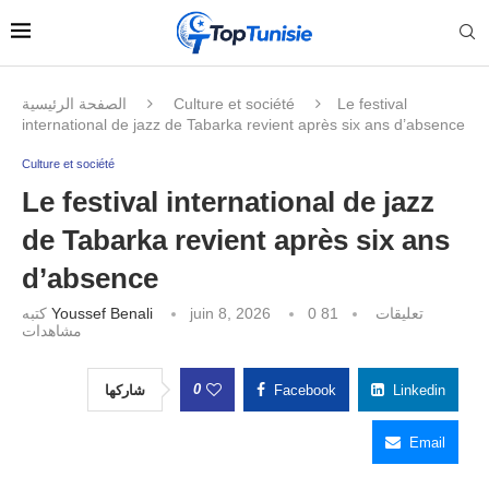
الصفحة الرئيسية
Culture et société
Le festival
international de jazz de Tabarka revient après six ans d’absence
Culture et société
Le festival international de jazz
de Tabarka revient après six ans
d’absence
كتبه
Youssef Benali
juin 8, 2026
81
0 تعليقات
مشاهدات
0
شاركها
Facebook
Linkedin
Email