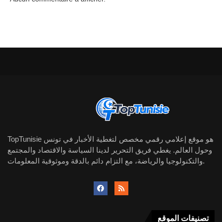
TopTunisie هو موقع إعلامي رقمي مخصص لتغطية الأخبار في تونس
وحول العالم. يغطي فريق التحرير لدينا السياسة والاقتصاد والمجتمع
والتكنولوجيا والرياضة، مع التزام دائم بالدقة وموثوقية المعلومات.
تصنيفات الموقع