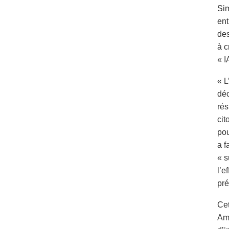
Sim
ent
des
à c
« I
« L
déc
rés
cit
pou
a f
« s
l’e
pré
Cet
Ama