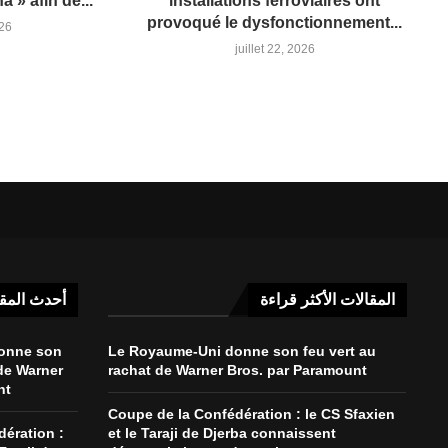
 » afin de...
installations ferroviaires ont
provoqué le dysfonctionnement...
026
juillet 22, 2026
المقالات الأكثر قراءة
أحدث المق
onne son
Le Royaume-Uni donne son feu vert au
 de Warner
rachat de Warner Bros. par Paramount
nt
Coupe de la Confédération : le CS Sfaxien
ération :
et le Taraji de Djerba connaissent