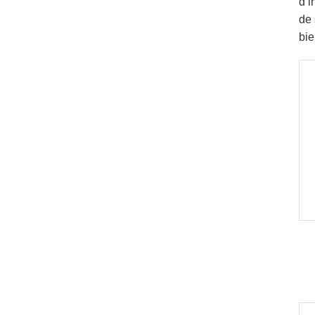
d’i
de 
bie