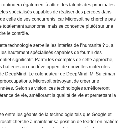
continuera également à attirer les talents des principales
dèles spécialisés capables de réaliser des percées dans
 de celle de ses concurrents, car Microsoft ne cherche pas
re totalement autonome, mais se concentre plutôt sur une
re le contrôle.
te technologie sert-elle les intérêts de l’humanité ? », a
èles hautement spécialisés capables de fournir des
entiel significatif. Parmi les exemples de cette approche,
es batteries ou qui développent de nouvelles molécules
ld de DeepMind. Le cofondateur de DeepMind, M. Suleiman,
préoccupations, Microsoft prévoyant de créer une
années. Selon sa vision, ces technologies amélioreront
rance de vie, améliorant la qualité de vie et permettant la
e entre les géants de la technologie tels que Google et
crosoft cherche à maintenir sa position de leader en matière