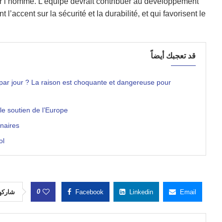
our l’homme. L’équipe devrait contribuer au développement
’accent sur la sécurité et la durabilité, et qui favorisent le
قد تعجبك أيضاً
 par jour ? La raison est choquante et dangereuse pour
e soutien de l’Europe
enaires
ol
0
شاركه
Facebook
Linkedin
Email