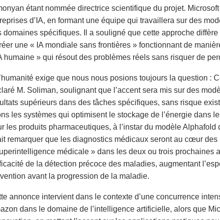
onyan étant nommée directrice scientifique du projet. Microsoft 
reprises d’IA, en formant une équipe qui travaillera sur des mo
 domaines spécifiques. Il a souligné que cette approche diffère
réer une « IA mondiale sans frontières » fonctionnant de maniè
A humaine » qui résout des problèmes réels sans risquer de perd
’humanité exige que nous nous posions toujours la question : Cet
laré M. Soliman, soulignant que l’accent sera mis sur des mod
ultats supérieurs dans des tâches spécifiques, sans risque exist
ons les systèmes qui optimisent le stockage de l’énergie dans l
r les produits pharmaceutiques, à l’instar du modèle Alphafo
ait remarquer que les diagnostics médicaux seront au cœur des 
uperintelligence médicale » dans les deux ou trois prochaines 
fficacité de la détection précoce des maladies, augmentant l’espé
vention avant la progression de la maladie.
te annonce intervient dans le contexte d’une concurrence intens
zon dans le domaine de l’intelligence artificielle, alors que Mi