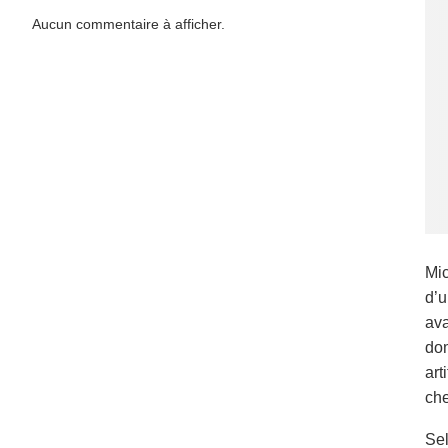
Aucun commentaire à afficher.
Mic
d’u
ava
dom
art
che
Sel