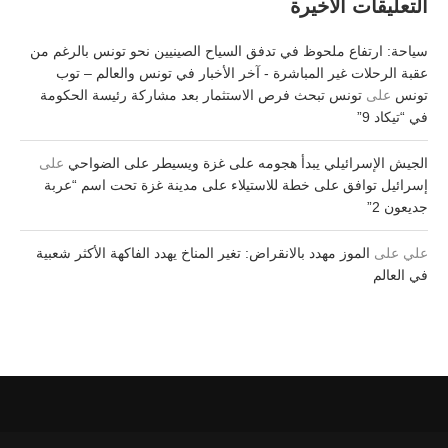
التعليقات الأخيرة
سياحة: ارتفاع ملحوظ في تدفق السياح الصينيين نحو تونس بالرغم من
عقبة الرحلات غير المباشرة - آخر الأخبار في تونس والعالم – توب
تونس
على
تونس تبحث فرص الاستثمار بعد مشاركة رئيسة الحكومة
في “تيكاد 9”
الجيش الإسرائيلي يبدأ هجومه على غزة ويسيطر على الضواحي
على
إسرائيل توافق على خطة للاستيلاء على مدينة غزة تحت اسم “عربة
جديعون 2”
علي
على
الموز مهدد بالانقراض: تغير المناخ يهدد الفاكهة الأكثر شعبية
في العالم