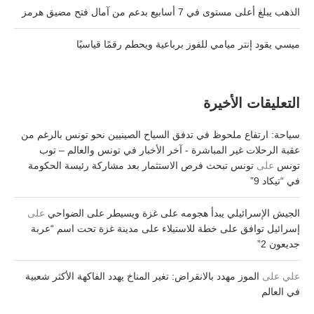
الذهب يبلغ أعلى مستوى في 7 أسابيع بدعم من آمال فتح مضيق هرمز
ميسي يقود إنتر ميامي للفوز برباعية ويحطم رقمًا قياسيًا
التعليقات الأخيرة
سياحة: ارتفاع ملحوظ في تدفق السياح الصينيين نحو تونس بالرغم من
عقبة الرحلات غير المباشرة - آخر الأخبار في تونس والعالم – توب
تونس
على
تونس تبحث فرص الاستثمار بعد مشاركة رئيسة الحكومة
في “تيكاد 9”
الجيش الإسرائيلي يبدأ هجومه على غزة ويسيطر على الضواحي
على
إسرائيل توافق على خطة للاستيلاء على مدينة غزة تحت اسم “عربة
جديعون 2”
علي
على
الموز مهدد بالانقراض: تغير المناخ يهدد الفاكهة الأكثر شعبية
في العالم