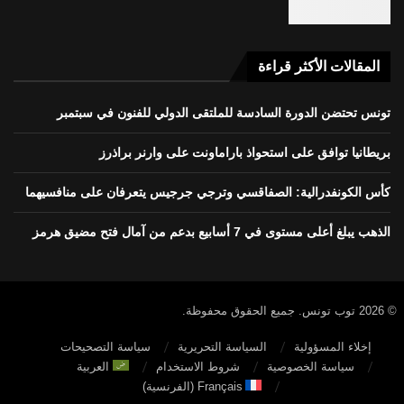
المقالات الأكثر قراءة
تونس تحتضن الدورة السادسة للملتقى الدولي للفنون في سبتمبر
بريطانيا توافق على استحواذ باراماونت على وارنر براذرز
كأس الكونفدرالية: الصفاقسي وترجي جرجيس يتعرفان على منافسيهما
الذهب يبلغ أعلى مستوى في 7 أسابيع بدعم من آمال فتح مضيق هرمز
© 2026 توب تونس. جميع الحقوق محفوظة.
إخلاء المسؤولية
السياسة التحريرية
سياسة التصحيحات
سياسة الخصوصية
شروط الاستخدام
العربية
Français
(
الفرنسية
)