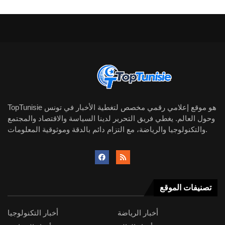
TopTunisie هو موقع إعلامي رقمي مخصص لتغطية الأخبار في تونس
وحول العالم. يغطي فريق التحرير لدينا السياسة والاقتصاد والمجتمع
والتكنولوجيا والرياضة، مع التزام دائم بالدقة وموثوقية المعلومات.
تصنيفات الموقع
أخبار الرياضة
أخبار التكنولوجيا